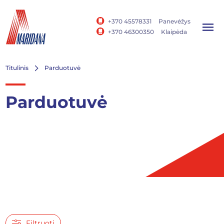
+370 45578331
Panevėžys
+370 46300350
Klaipėda
Titulinis
Parduotuvė
Parduotuvė
Filtruoti