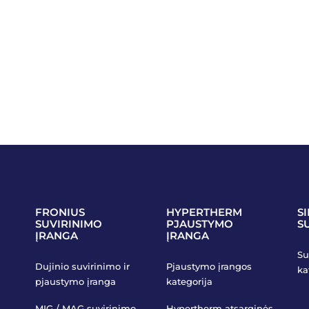
FRONIUS
HYPERTHERM
S
SUVIRINIMO
PJAUSTYMO
S
ĮRANGA
ĮRANGA
Su
Dujinio suvirinimo ir
Pjaustymo įrangos
ka
pjaustymo įranga
kategorija
MIG / MAG suvirinimo
Hypertherm atsarginės