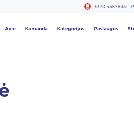
+370 45578331
P
Apie
Komanda
Kategorijos
Paslaugos
St
ė