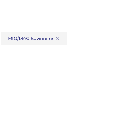
×
MIG/MAG Suvirinimo viela (GMAW)