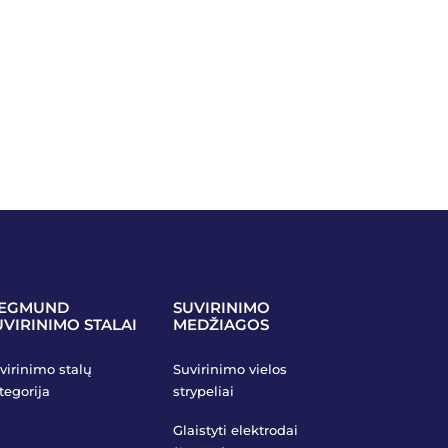
IEGMUND
SUVIRINIMO
UVIRINIMO STALAI
MEDŽIAGOS
virinimo stalų
Suvirinimo vielos
tegorija
strypeliai
Glaistyti elektrodai