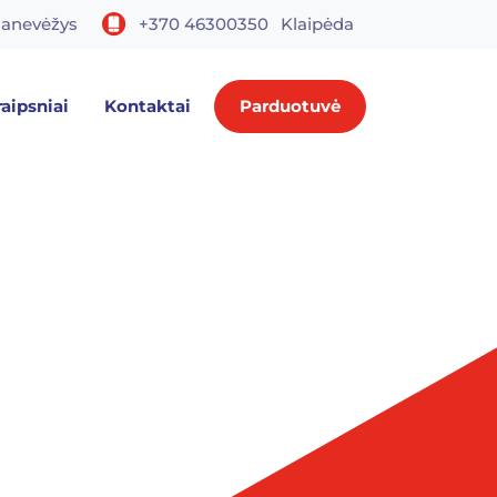
anevėžys
+370 46300350
Klaipėda
raipsniai
Kontaktai
Parduotuvė