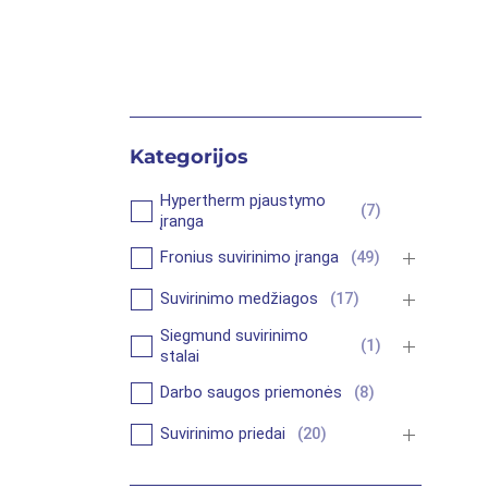
Kategorijos
Hypertherm pjaustymo
(
7
)
įranga
Fronius suvirinimo įranga
(
49
)
Suvirinimo medžiagos
(
17
)
Siegmund suvirinimo
(
1
)
stalai
Darbo saugos priemonės
(
8
)
Suvirinimo priedai
(
20
)