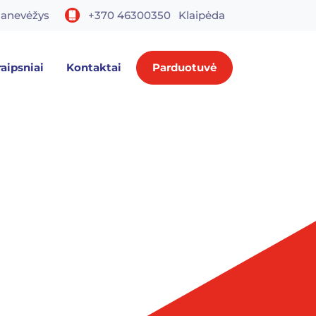
anevėžys
+370 46300350
Klaipėda
raipsniai
Kontaktai
Parduotuvė