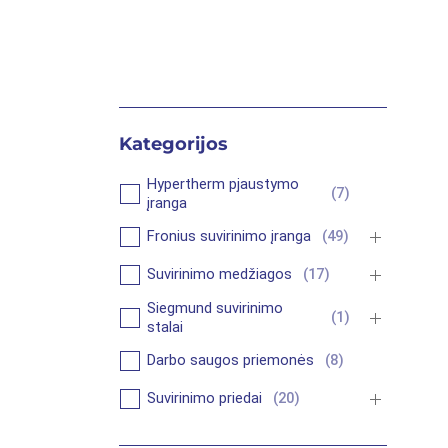
Kategorijos
Hypertherm pjaustymo
(
7
)
įranga
Fronius suvirinimo įranga
(
49
)
Suvirinimo medžiagos
(
17
)
Siegmund suvirinimo
(
1
)
stalai
Darbo saugos priemonės
(
8
)
Suvirinimo priedai
(
20
)