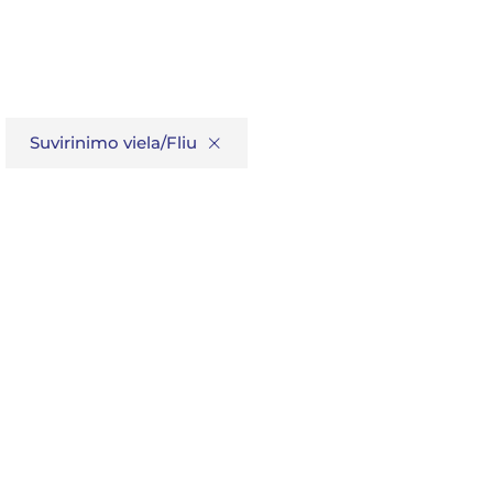
×
Suvirinimo viela/Fliusas (SAW)