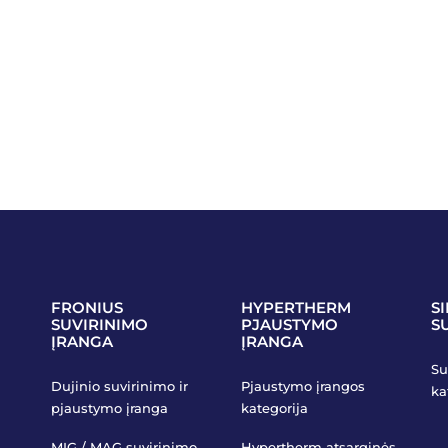
FRONIUS
HYPERTHERM
S
SUVIRINIMO
PJAUSTYMO
S
ĮRANGA
ĮRANGA
Su
Dujinio suvirinimo ir
Pjaustymo įrangos
ka
pjaustymo įranga
kategorija
MIG / MAG suvirinimo
Hypertherm atsarginės