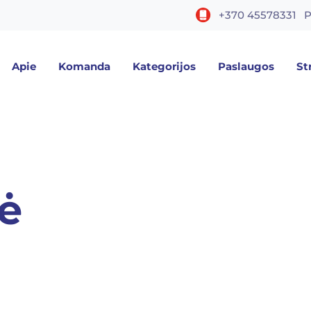
+370 45578331
P
Apie
Komanda
Kategorijos
Paslaugos
St
ė