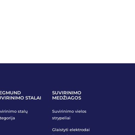
IEGMUND
SUVIRINIMO
UVIRINIMO STALAI
MEDŽIAGOS
virinimo stalų
Suvirinimo vielos
tegorija
strypeliai
Glaistyti elektrodai