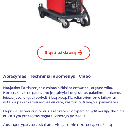
Siųsti užklausą
Aprašymas
Techniniai duomenys
Video
Naujosios Fortis serijos dizainas aiškiai orientuotas į ergonomiką.
Korpuse ir vielos padavimo įrenginyje integruotos pakėlimo rankenos
leidžia juos lengvai perkelti j kitą vietą. Skyreliai priemonių laikymui
suteikia pakankamai erdvės viskam, kas turi būti lengvai pasiekiama.
Nepriklausomai nuo to ar jūs renkatės Compact ar Split versiją, darbinis
aukštis yra pritaikytas pagal suvirintojo poreikius.
Apsaugos ypatybės, įskaitant tvirtą aliuminio korpusą, nuožulnų