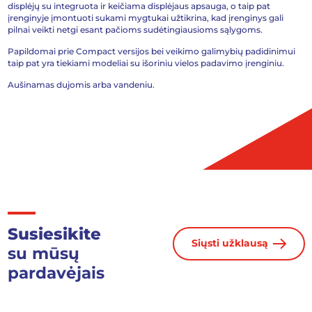
displėjų su integruota ir keičiama displėjaus apsauga, o taip pat
įrenginyje įmontuoti sukami mygtukai užtikrina, kad įrenginys gali
pilnai veikti netgi esant pačioms sudėtingiausioms sąlygoms.
Papildomai prie Compact versijos bei veikimo galimybių padidinimui
taip pat yra tiekiami modeliai su išoriniu vielos padavimo įrenginiu.
Aušinamas dujomis arba vandeniu.
Susiesikite
Siųsti užklausą
su mūsų
pardavėjais