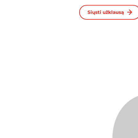
Siųsti užklausą