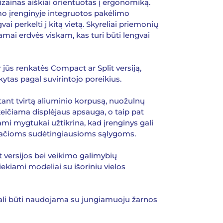
dizainas aiškiai orientuotas į ergonomiką.
mo įrenginyje integruotos pakėlimo
ai perkelti j kitą vietą. Skyreliai priemonių
mai erdvės viskam, kas turi būti lengvai
jūs renkatės Compact ar Split versiją,
ikytas pagal suvirintojo poreikius.
tant tvirtą aliuminio korpusą, nuožulnų
 keičiama displėjaus apsauga, o taip pat
mi mygtukai užtikrina, kad įrenginys gali
t pačioms sudėtingiausioms sąlygoms.
versijos bei veikimo galimybių
iekiami modeliai su išoriniu vielos
gali būti naudojama su jungiamuoju žarnos