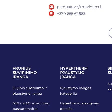
parduotuve@maridana.lt
+370 655 62663
FRONIUS
HYPERTHERM
S
SUVIRINIMO
PJAUSTYMO
S
ĮRANGA
ĮRANGA
Su
Dujinio suvirinimo ir
Pjaustymo įrangos
ka
pjaustymo įranga
kategorija
MIG / MAG suvirinimo
Hypertherm atsarginės
pusautomačiai
detalės