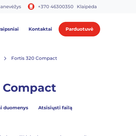
anevėžys
+370 46300350
Klaipėda
raipsniai
Kontaktai
Parduotuvė
Fortis 320 Compact
0 Compact
ai duomenys
Atsisiųsti failą