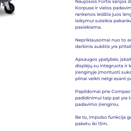
Naujosios Fortis serijos 
Korpuse ir vielos padavi
rankenos leidžia juos lengv
laikymui suteikia pakanka
pasiekiama.
Nepriklausomai nuo to ar 
darbinis aukštis yra prita
Apsaugos ypatybės, įskai
displėjų su integruota ir
įrenginyje įmontuoti suka
pilnai veikti netgi esan
Papildomai prie Compact 
padidinimui taip pat yra t
padavimo įrenginiu.
Be to, impulso funkcija 
paketu iki 15m.