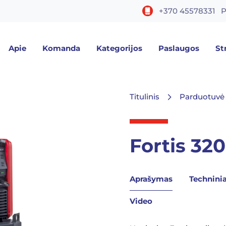
+370 45578331
P
Apie
Komanda
Kategorijos
Paslaugos
St
Titulinis
Parduotuvė
Fortis 32
Aprašymas
Technini
Video