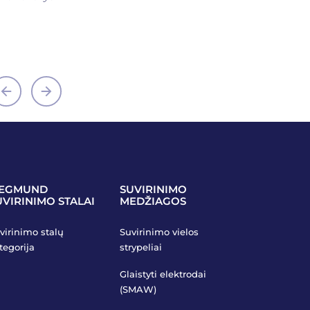
jonas@mari
+370 682 1
IEGMUND
SUVIRINIMO
UVIRINIMO STALAI
MEDŽIAGOS
virinimo stalų
Suvirinimo vielos
tegorija
strypeliai
Glaistyti elektrodai
(SMAW)