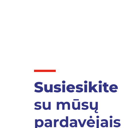
Susiesikite
su mūsų
pardavėjais