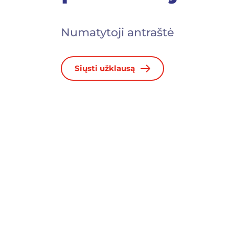
Numatytoji antraštė
Siųsti užklausą