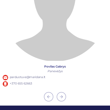
Povilas Gabrys
Panevėžys
parduotuve@maridana.lt
+370 655 62663