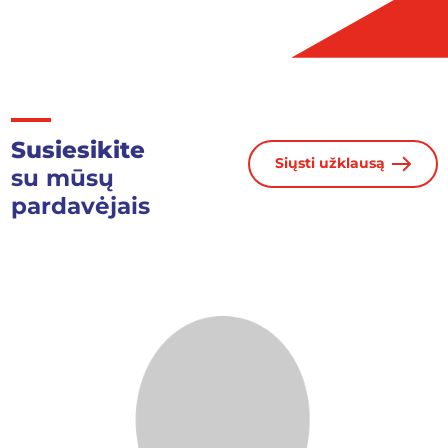
Susiesikite
Siųsti užklausą
su mūsų
pardavėjais