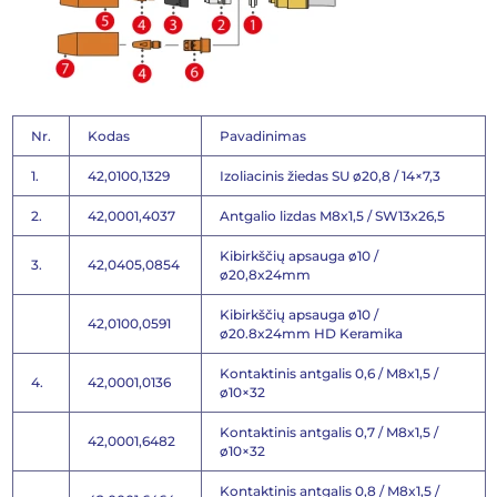
Nr.
Kodas
Pavadinimas
1.
42,0100,1329
Izoliacinis žiedas SU ø20,8 / 14×7,3
2.
42,0001,4037
Antgalio lizdas M8x1,5 / SW13x26,5
Kibirkščių apsauga ø10 /
3.
42,0405,0854
ø20,8x24mm
Kibirkščių apsauga ø10 /
42,0100,0591
ø20.8x24mm HD Keramika
Kontaktinis antgalis 0,6 / M8x1,5 /
4.
42,0001,0136
ø10×32
Kontaktinis antgalis 0,7 / M8x1,5 /
42,0001,6482
ø10×32
Kontaktinis antgalis 0,8 / M8x1,5 /